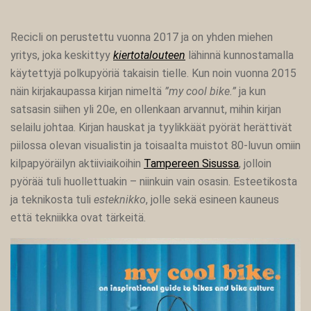
Recicli on perustettu vuonna 2017 ja on yhden miehen
yritys, joka keskittyy
kiertotalouteen
lähinnä kunnostamalla
käytettyjä polkupyöriä takaisin tielle. Kun noin vuonna 2015
näin kirjakaupassa kirjan nimeltä
”my cool bike.”
ja kun
satsasin siihen yli 20e, en ollenkaan arvannut, mihin kirjan
selailu johtaa. Kirjan hauskat ja tyylikkäät pyörät herättivät
piilossa olevan visualistin ja toisaalta muistot 80-luvun omiin
kilpapyöräilyn aktiiviaikoihin
Tampereen Sisussa
, jolloin
pyörää tuli huollettuakin – niinkuin vain osasin. Esteetikosta
ja teknikosta tuli
esteknikko
, jolle sekä esineen kauneus
että tekniikka ovat tärkeitä.