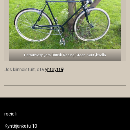
Herramiespyörä British Racing Green -värityksellä
Jos kiinnoistuit, ota
yhteyttä
!
2025-
11-
20
recicli
Kyntäjänkatu 10