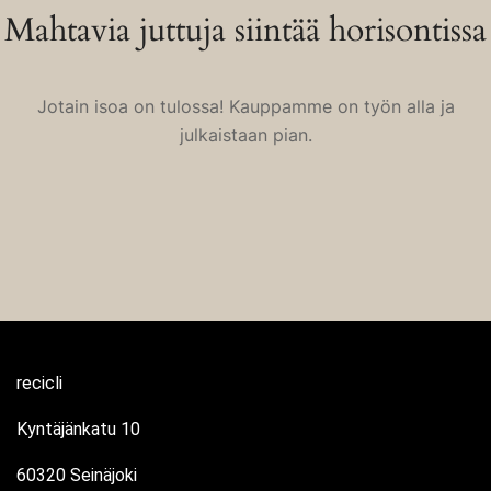
Mahtavia juttuja siintää horisontissa
Jotain isoa on tulossa! Kauppamme on työn alla ja
julkaistaan pian.
recicli
Kyntäjänkatu 10
60320 Seinäjoki